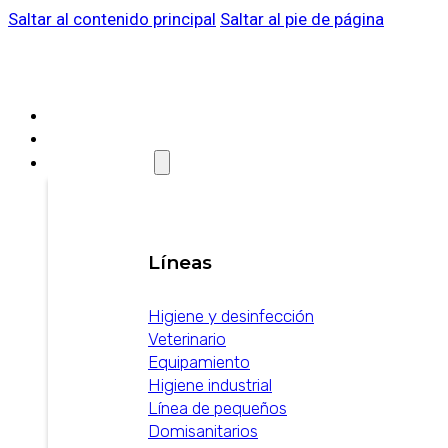
Saltar al contenido principal
Saltar al pie de página
SOBRE WEIZUR
WEIZUR EN EL MUNDO
PRODUCTOS
Líneas
Higiene y desinfección
Veterinario
Equipamiento
Higiene industrial
Línea de pequeños
Domisanitarios