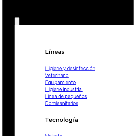
EL MUNDO
PRODUCTOS
Líneas
Higiene y desinfección
Veterinario
Equipamiento
Higiene industrial
Línea de pequeños
Domisanitarios
Tecnología