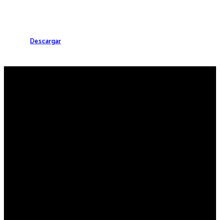
Descargar
SOMOS LÍDERES EN SANIDAD ANIMAL
SOBRE
WEIZUR
WEIZUR EN