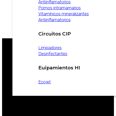
Antiinflamatorios
Pomos intramamarios
Vitamínicos mineralizantes
Antiinflamatorios
Circuitos CIP
Limpiadores
Desinfectantes
SOMOS LÍDERES EN SANIDAD ANIMAL
Euipamientos HI
Ecojet
CATALOGOS
NOTICIAS
SOBRE
CONTACTO
WEIZUR