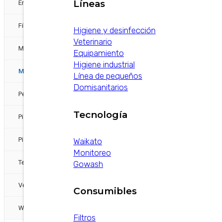
Líneas
Energias Alternativas
Filtros
Higiene y desinfección
Veterinario
Mangueras
Equipamiento
Higiene industrial
Medición y Pulsado
Línea de pequeños
Domisanitarios
Pezoneras
Tecnología
Pisos
Pisos / otra etiqueta sería confort animal
Waikato
Monitoreo
Tecnología
Gowash
Ventiladores otra etiqueta sería confort animal
Consumibles
Waikato
Filtros