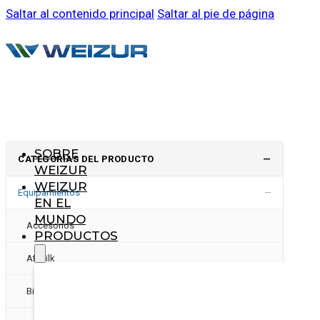
Saltar al contenido principal
Saltar al pie de página
SOBRE
CATEGORÍAS DEL PRODUCTO
—
WEIZUR
WEIZUR
−
Equipamientos
EN EL
MUNDO
Accesorios
PRODUCTOS
Afimilk
Bienestar animal