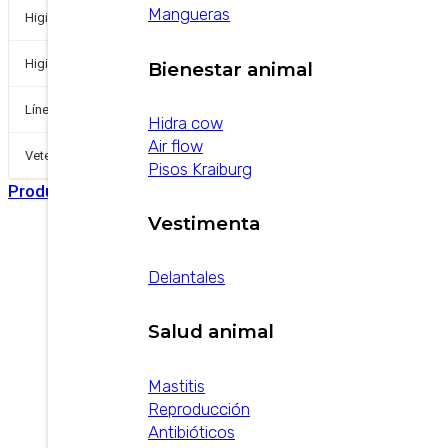
Mangueras
+
Higiene Industrial
+
Higiene y Desinfección
Bienestar animal
Línea de pequeños
Hidra cow
Air flow
+
Veterinarios
Pisos Kraiburg
Productos
/
Equipamientos
/
Medición y Pulsado
Vestimenta
Delantales
Weikato 30 Kg Wedge Mount
Salud animal
ver producto
Mastitis
Reproducción
Antibióticos