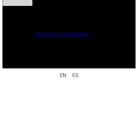
Aviso legal, Política de privacidad, Política de cookies,
Términos y condiciones
.
Derechos reservados / aviso legal (ej.: © 2025
Laboratorio Weizur S.A. Todos los derechos
reservados).
EN
ES