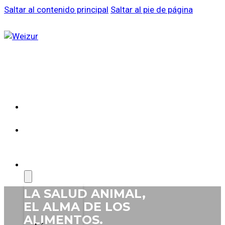
Saltar al contenido principal
Saltar al pie de página
SOBRE
WEIZUR
WEIZUR
EN EL
MUNDO
PRODUCTOS
LA SALUD
ANIMAL,
EL ALMA DE
LOS
ALIMENTOS.