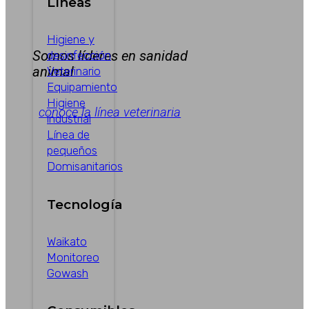
Líneas
Higiene y
Somos líderes en sanidad
desinfección
animal
Veterinario
Equipamiento
Higiene
conoce la línea veterinaria
industrial
Línea de
pequeños
Domisanitarios
Tecnología
Waikato
Monitoreo
Gowash