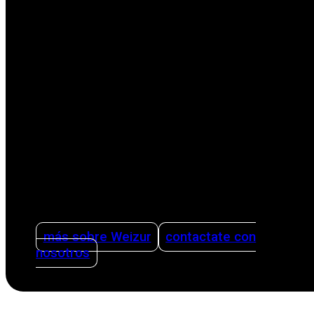
Como empresa familiar internacional líder en la
sector agrícola, nos enfocamos en facilitar la
vida de los productores con soluciones
innovadoras. Nuestras soluciones abarcan
todas las etapas del proceso productivo,
desde el ordeño hasta la limpieza. Ofreciendo
asesoramiento sobre cómo organizar una
producción lechera de forma inteligente y
eficiente utilizando sistemas de gestión y
teniendo la sanidad como pilar.
más sobre Weizur
contactate con
nosotros