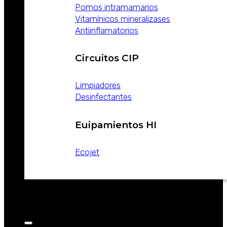
Pomos intramamarios
Vitamínicos mineralizases
Antiinflamatorios
Circuitos CIP
Limpiadores
Desinfectantes
Euipamientos HI
Ecojet
CATALOGOS
NOTICIAS
CONTACTO