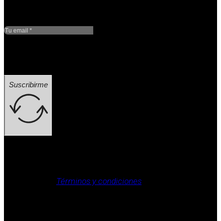
Google reCaptcha: Clave
de sitio no válida.
Suscribirme
Aviso legal, Política de privacidad, Política de cookies,
Términos y condiciones
.
Derechos reservados / aviso legal (ej.: © 2025
Laboratorio Weizur S.A. Todos los derechos
reservados).