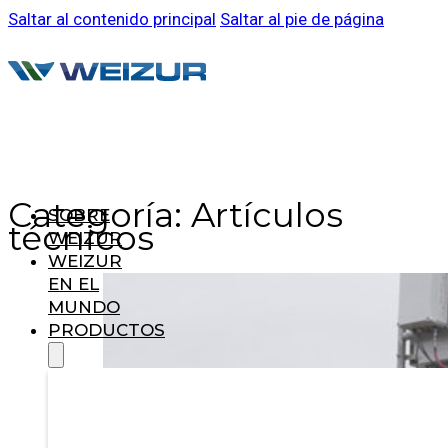
Saltar al contenido principal
Saltar al pie de página
Categoría:
Artículos
SOBRE
técnicos
WEIZUR
WEIZUR
EN EL
MUNDO
PRODUCTOS