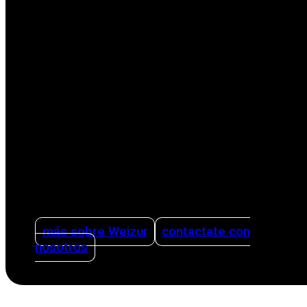
Como empresa familiar internacional líder en la
sector agrícola, nos enfocamos en facilitar la
vida de los productores con soluciones
innovadoras. Nuestras soluciones abarcan
todas las etapas del proceso productivo,
desde el ordeño hasta la limpieza. Ofreciendo
asesoramiento sobre cómo organizar una
producción lechera de forma inteligente y
eficiente utilizando sistemas de gestión y
teniendo la sanidad como pilar.
más sobre Weizur
contactate con
nosotros