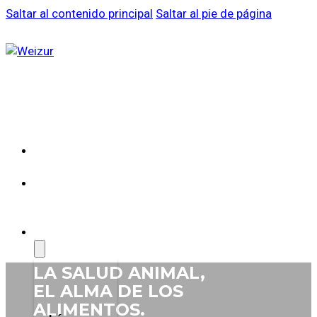
Saltar al contenido principal
Saltar al pie de página
SOBRE
WEIZUR
WEIZUR
EN EL
MUNDO
PRODUCTOS
LA SALUD
ANIMAL,
EL ALMA DE
LOS
ALIMENTOS.