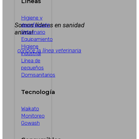
Líneas
Higiene y
Somos líderes en sanidad
desinfección
animal
Veterinario
Equipamiento
Higiene
conoce la línea veterinaria
industrial
Línea de
pequeños
Domisanitarios
Tecnología
Waikato
Monitoreo
Gowash