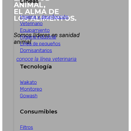
Líneas
ANIMAL,
EL ALMA DE
Higiene y desinfección
LOS ALIMENTOS.
Veterinario
Equipamiento
Somos líderes en sanidad
Higiene industrial
animal
Línea de pequeños
Domisanitarios
conoce la línea veterinaria
Tecnología
Waikato
Monitoreo
Gowash
Consumibles
Filtros