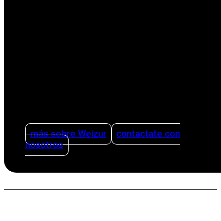
vida de los productores con soluciones
innovadoras. Nuestras soluciones abarcan
todas las etapas del proceso productivo,
desde el ordeño hasta la limpieza. Ofreciendo
asesoramiento sobre cómo organizar una
producción lechera de forma inteligente y
eficiente utilizando sistemas de gestión y
teniendo la sanidad como pilar.
más sobre Weizur
contactate con
nosotros