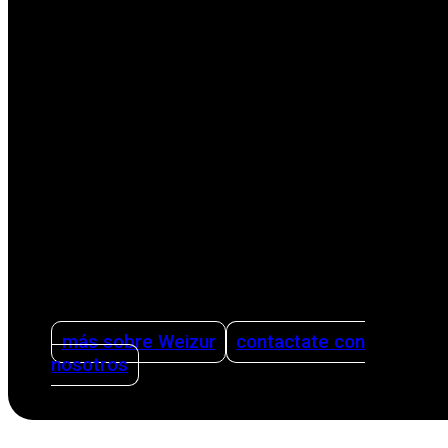
Como empresa familiar internacional líder en la
sector agrícola, nos enfocamos en facilitar la
vida de los productores con soluciones
innovadoras. Nuestras soluciones abarcan
todas las etapas del proceso productivo,
desde el ordeño hasta la limpieza. Ofreciendo
asesoramiento sobre cómo organizar una
producción lechera de forma inteligente y
eficiente utilizando sistemas de gestión y
teniendo la sanidad como pilar.
más sobre Weizur
contactate con
nosotros