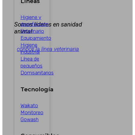
Líneas
Higiene y
Somos líderes en sanidad
desinfección
animal
Veterinario
Equipamiento
Higiene
conoce la línea veterinaria
industrial
Línea de
pequeños
Domisanitarios
Tecnología
Waikato
Monitoreo
Gowash