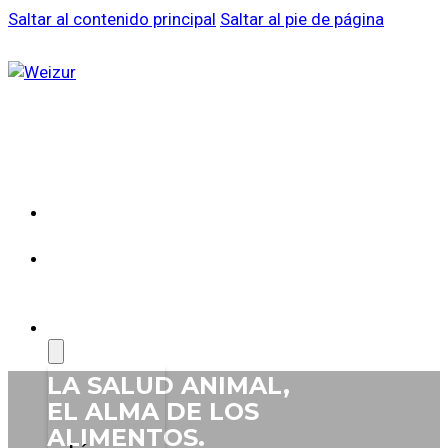
Saltar al contenido principal
Saltar al pie de página
SOBRE
WEIZUR
WEIZUR
EN EL
MUNDO
PRODUCTOS
LA SALUD
ANIMAL,
EL ALMA DE
LOS
ALIMENTOS.