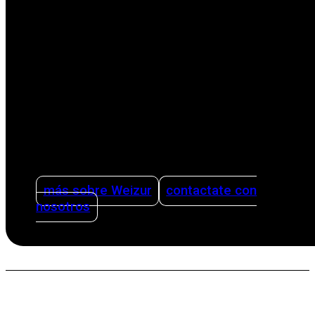
vida de los productores con soluciones
innovadoras. Nuestras soluciones abarcan
todas las etapas del proceso productivo,
desde el ordeño hasta la limpieza. Ofreciendo
asesoramiento sobre cómo organizar una
producción lechera de forma inteligente y
eficiente utilizando sistemas de gestión y
teniendo la sanidad como pilar.
más sobre Weizur
contactate con
nosotros