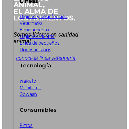
Líneas
ANIMAL,
EL ALMA DE
Higiene y desinfección
LOS ALIMENTOS.
Veterinario
Equipamiento
Somos líderes en sanidad
Higiene industrial
animal
Línea de pequeños
Domisanitarios
conoce la línea veterinaria
Tecnología
Waikato
Monitoreo
Gowash
Consumibles
Filtros