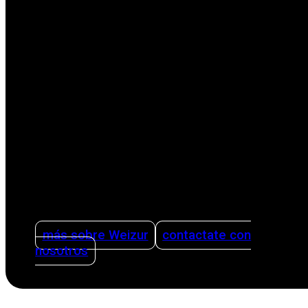
Como empresa familiar internacional líder en la
sector agrícola, nos enfocamos en facilitar la
vida de los productores con soluciones
innovadoras. Nuestras soluciones abarcan
todas las etapas del proceso productivo,
desde el ordeño hasta la limpieza. Ofreciendo
asesoramiento sobre cómo organizar una
producción lechera de forma inteligente y
eficiente utilizando sistemas de gestión y
teniendo la sanidad como pilar.
más sobre Weizur
contactate con
nosotros