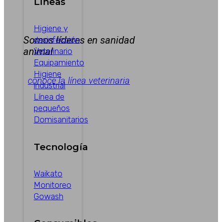
Líneas
Higiene y
Somos líderes en sanidad
desinfección
animal
Veterinario
Equipamiento
Higiene
conoce la línea veterinaria
industrial
Línea de
pequeños
Domisanitarios
Tecnología
Waikato
Monitoreo
Gowash