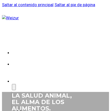
Saltar al contenido principal
Saltar al pie de página
SOBRE
WEIZUR
WEIZUR
EN EL
MUNDO
PRODUCTOS
LA SALUD
ANIMAL,
EL ALMA DE
LOS
ALIMENTOS.