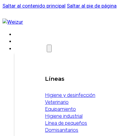
Saltar al contenido principal
Saltar al pie de página
SOBRE WEIZUR
WEIZUR EN EL MUNDO
PRODUCTOS
Líneas
Higiene y desinfección
Veterinario
Equipamiento
Higiene industrial
Línea de pequeños
Domisanitarios