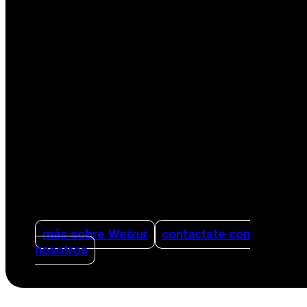
Como empresa familiar internacional líder en la
sector agrícola, nos enfocamos en facilitar la
vida de los productores con soluciones
innovadoras. Nuestras soluciones abarcan
todas las etapas del proceso productivo,
desde el ordeño hasta la limpieza. Ofreciendo
asesoramiento sobre cómo organizar una
producción lechera de forma inteligente y
eficiente utilizando sistemas de gestión y
teniendo la sanidad como pilar.
más sobre Weizur
contactate con
nosotros