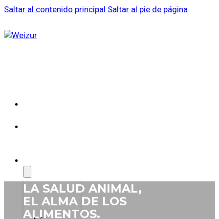
Saltar al contenido principal
Saltar al pie de página
SOBRE
WEIZUR
WEIZUR
EN EL
MUNDO
PRODUCTOS
LA SALUD
ANIMAL,
EL ALMA DE
LOS
ALIMENTOS.