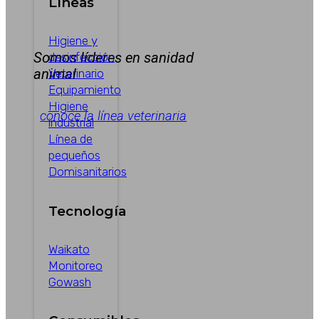
Líneas
Higiene y
Somos líderes en sanidad
desinfección
animal
Veterinario
Equipamiento
Higiene
conoce la línea veterinaria
industrial
Línea de
pequeños
Domisanitarios
Tecnología
Waikato
Monitoreo
Gowash