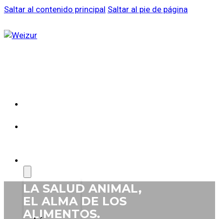
Saltar al contenido principal
Saltar al pie de página
SOBRE
WEIZUR
WEIZUR
EN EL
MUNDO
PRODUCTOS
LA SALUD
ANIMAL,
EL ALMA DE
LOS
ALIMENTOS.