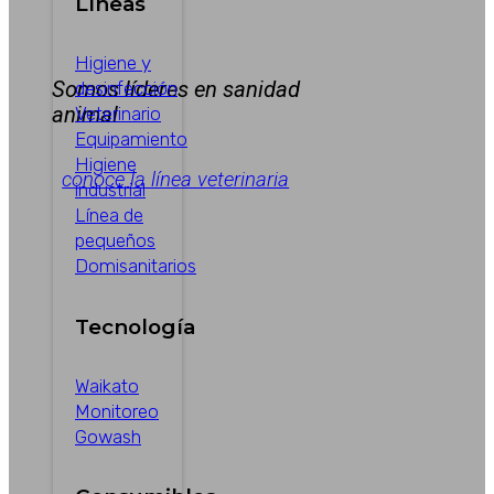
Líneas
Higiene y
Somos líderes en sanidad
desinfección
animal
Veterinario
Equipamiento
Higiene
conoce la línea veterinaria
industrial
Línea de
pequeños
Domisanitarios
Tecnología
Waikato
Monitoreo
Gowash