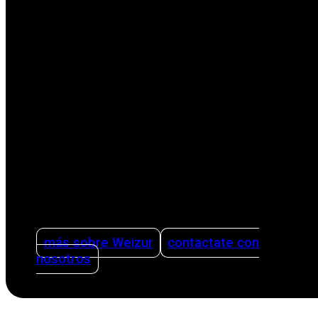
Como empresa familiar internacional líder en la
sector agrícola, nos enfocamos en facilitar la
vida de los productores con soluciones
innovadoras. Nuestras soluciones abarcan
todas las etapas del proceso productivo,
desde el ordeño hasta la limpieza. Ofreciendo
asesoramiento sobre cómo organizar una
producción lechera de forma inteligente y
eficiente utilizando sistemas de gestión y
teniendo la sanidad como pilar.
más sobre Weizur
contactate con
nosotros