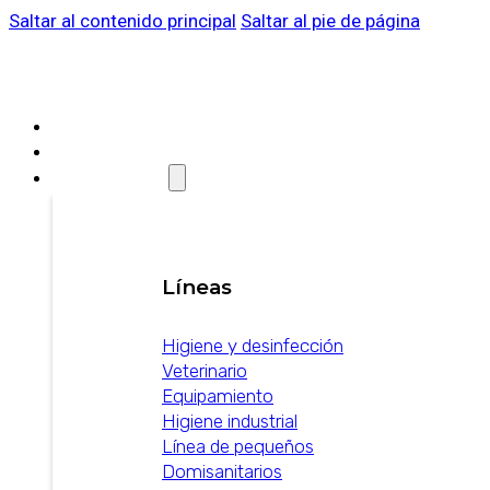
Saltar al contenido principal
Saltar al pie de página
SOBRE WEIZUR
WEIZUR EN EL MUNDO
PRODUCTOS
Líneas
Higiene y desinfección
Veterinario
Equipamiento
Higiene industrial
Línea de pequeños
Domisanitarios