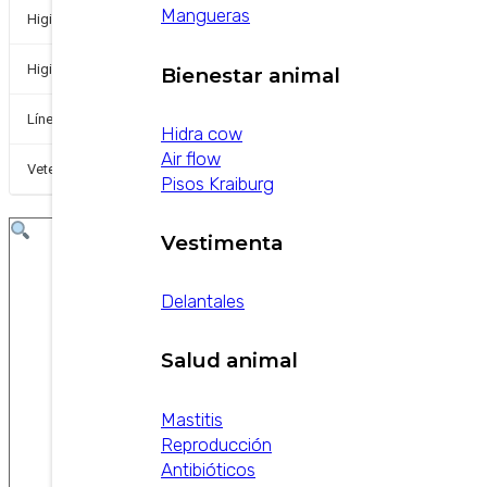
Mangueras
+
Higiene Industrial
+
Higiene y Desinfección
Bienestar animal
Línea de pequeños
Hidra cow
Air flow
+
Veterinarios
Pisos Kraiburg
Vestimenta
Delantales
Salud animal
Mastitis
Reproducción
Antibióticos