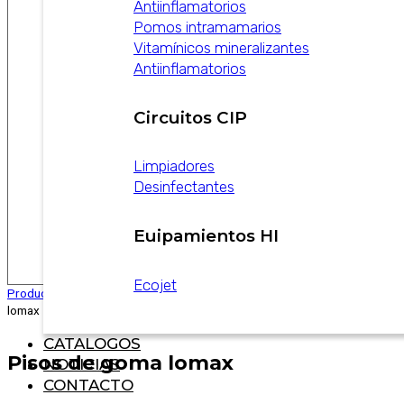
Antiinflamatorios
Pomos intramamarios
Vitamínicos mineralizantes
Antiinflamatorios
Circuitos CIP
Limpiadores
Desinfectantes
Euipamientos HI
Ecojet
Productos
/
Equipamientos
/
Bienestar animal
/
Pisos de goma
lomax
CATALOGOS
Pisos de goma lomax
NOTICIAS
CONTACTO