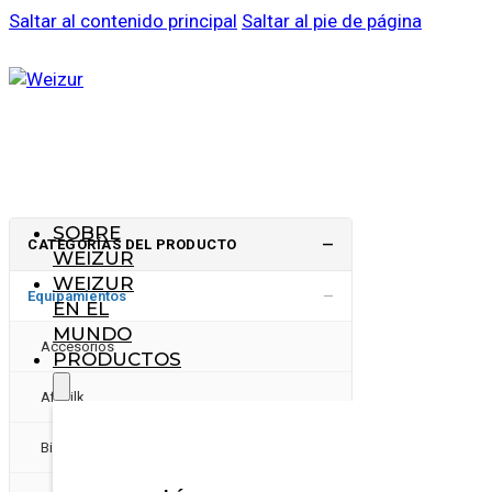
Saltar al contenido principal
Saltar al pie de página
SOBRE
CATEGORÍAS DEL PRODUCTO
—
WEIZUR
WEIZUR
−
Equipamientos
EN EL
MUNDO
Accesorios
PRODUCTOS
Afimilk
Bienestar animal