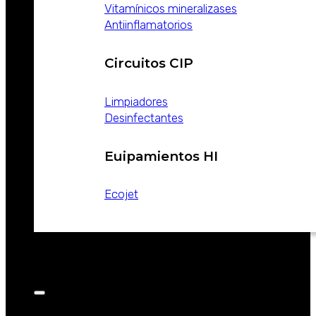
Vitamínicos mineralizases
Antiinflamatorios
Circuitos CIP
Limpiadores
Desinfectantes
Euipamientos HI
Ecojet
CATALOGOS
NOTICIAS
CONTACTO