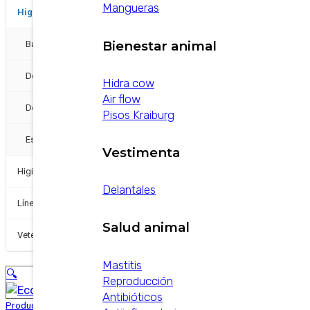
Mangueras
−
Higiene Industrial
Bienestar animal
Bactericida
Desinfectantes
Hidra cow
Air flow
+
Detergentes
Pisos Kraiburg
Espumígenos
Vestimenta
+
Higiene y Desinfección
Delantales
Línea de pequeños
Salud animal
+
Veterinarios
Mastitis
🔍
Reproducción
Antibióticos
Productos
/
Equipamientos
/
Ecojet