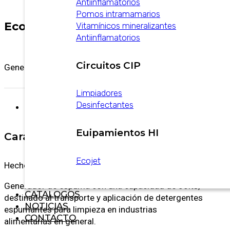
Antiinflamatorios
Pomos intramamarios
Ecojet
Vitamínicos mineralizantes
Antiinflamatorios
Circuitos CIP
Generador de espuma con una capacidad de 50lts.
Limpiadores
Desinfectantes
Descripción
Euipamientos HI
Características
Ecojet
Hecho en acero inoxidable 304
Generador de espuma con una capacidad de 50lts,
CATALOGOS
destinado al transporte y aplicación de detergentes
NOTICIAS
espumantes para limpieza en industrias
CONTACTO
alimentarias en general.