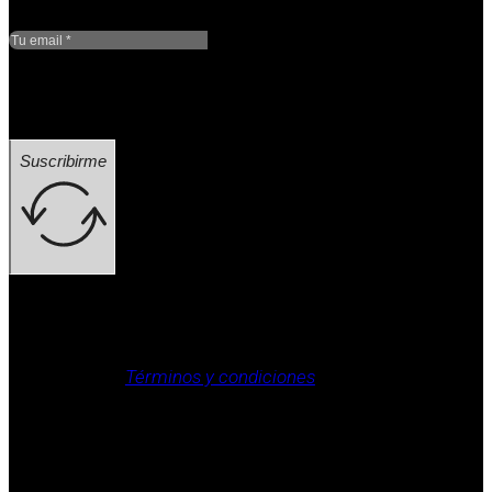
Google reCaptcha: Clave
de sitio no válida.
Suscribirme
Aviso legal, Política de privacidad, Política de cookies,
Términos y condiciones
.
Derechos reservados / aviso legal (ej.: © 2025
Laboratorio Weizur S.A. Todos los derechos
reservados).