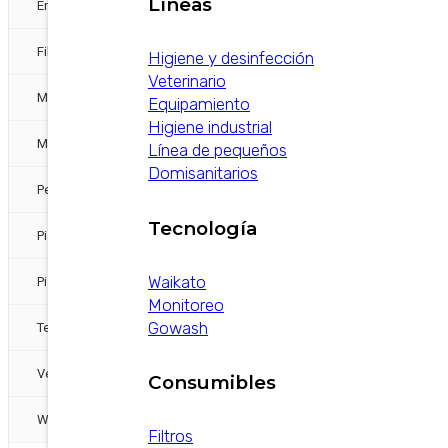
Líneas
Energias Alternativas
Filtros
Higiene y desinfección
Veterinario
Mangueras
Equipamiento
Higiene industrial
Medición y Pulsado
Línea de pequeños
Domisanitarios
Pezoneras
Tecnología
Pisos
Waikato
Pisos / otra etiqueta sería confort animal
Monitoreo
Gowash
Tecnología
Ventiladores otra etiqueta sería confort animal
Consumibles
Waikato
Filtros