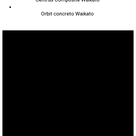
Orbit concreto Waikato
SOMOS LÍDERES EN SANIDAD ANIMAL
SOBRE
WEIZUR
WEIZUR EN
EL MUNDO