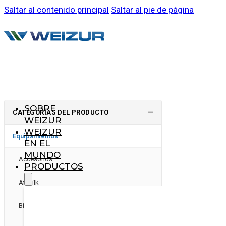
Saltar al contenido principal
Saltar al pie de página
SOBRE
CATEGORÍAS DEL PRODUCTO
—
WEIZUR
WEIZUR
−
Equipamientos
EN EL
MUNDO
Accesorios
PRODUCTOS
Afimilk
Bienestar animal