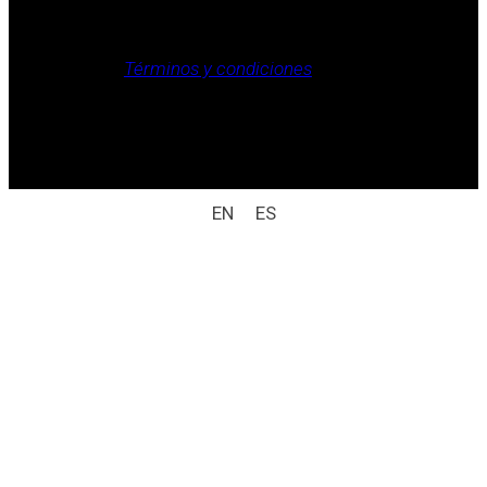
Aviso legal, Política de privacidad, Política de cookies,
Términos y condiciones
.
Derechos reservados / aviso legal (ej.: © 2025
Laboratorio Weizur S.A. Todos los derechos
reservados).
EN
ES