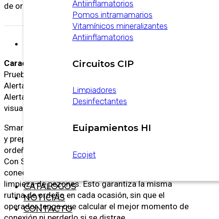
Antiinflamatorios
de ordeño estable.
Pomos intramamarios
Vitamínicos mineralizantes
Antiinflamatorios
Descripción
Características:
Circuitos CIP
Pruebas individuales por trimestre.
Alertas visuales de salud de la ubre.
Limpiadores
Alertas 4 días antes de que se presenten signos
Desinfectantes
visuales.
Euipamientos HI
SmartD-TECT automatiza su rutina de estimulación
y preparación al ofrecer tres valiosas funciones de
ordeño, sin añadir tareas adicionales al operador:
Ecojet
Con SmartD-TECT, el conjunto de ordeño se puede
conectar inmediatamente después del proceso de
limpieza de pezones. Esto garantiza la misma
CATALOGOS
rutina de ordeño en cada ocasión, sin que el
NOTICIAS
operador tenga que calcular el mejor momento de
CONTACTO
conexión ni perderlo si se distrae.