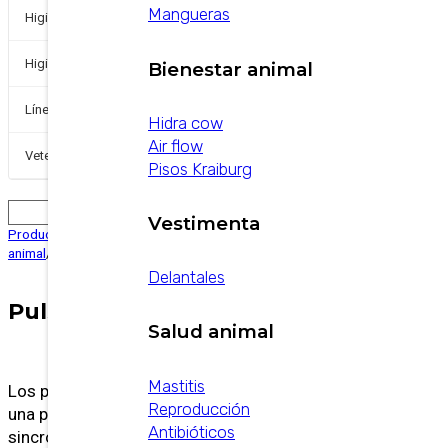
Mangueras
+
Higiene Industrial
+
Higiene y Desinfección
Bienestar animal
Línea de pequeños
Hidra cow
Air flow
+
Veterinarios
Pisos Kraiburg
Vestimenta
Productos
/
Equipamientos
/
Pisos / otra etiqueta sería confort
animal
/
Pulsadores smartpuls
Delantales
Pulsadores smartpuls
Salud animal
Mastitis
Los pulsadores Waikato SmartPULS proporciona
Reproducción
una pulsación suave y precisa con una
Antibióticos
sincronización ondulada para garantizar un vacío