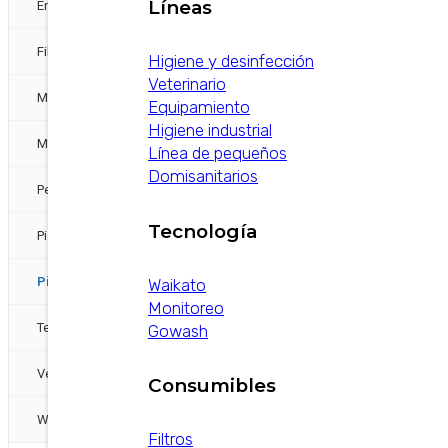
Líneas
Energias Alternativas
Filtros
Higiene y desinfección
Veterinario
Mangueras
Equipamiento
Higiene industrial
Medición y Pulsado
Línea de pequeños
Domisanitarios
Pezoneras
Tecnología
Pisos
Pisos / otra etiqueta sería confort animal
Waikato
Monitoreo
Tecnología
Gowash
Ventiladores otra etiqueta sería confort animal
Consumibles
Waikato
Filtros