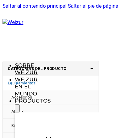
Saltar al contenido principal
Saltar al pie de página
SOBRE
CATEGORÍAS DEL PRODUCTO
—
WEIZUR
WEIZUR
−
Equipamientos
EN EL
MUNDO
Accesorios
PRODUCTOS
Afimilk
Bienestar animal