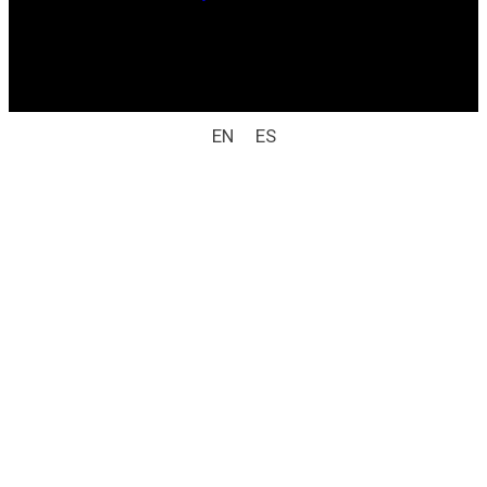
Derechos reservados / aviso legal (ej.: © 2025
Laboratorio Weizur S.A. Todos los derechos
reservados).
EN
ES