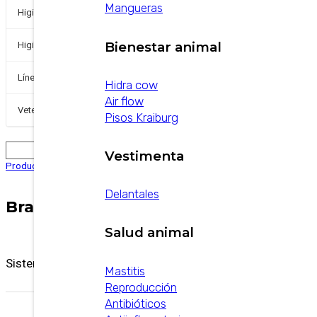
Mangueras
+
Higiene Industrial
+
Bienestar animal
Higiene y Desinfección
Línea de pequeños
Hidra cow
Air flow
+
Veterinarios
Pisos Kraiburg
Vestimenta
Productos
/
Equipamientos
/
Waikato
/
Brazo rociador Waikato
Delantales
Brazo rociador Waikato
Salud animal
Sistema automatico de rociado de pezones.
Mastitis
Reproducción
Antibióticos