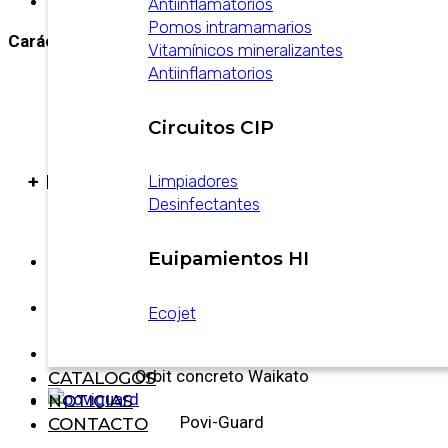
Descripción
Antiinflamatorios
Pomos intramamarios
Carácteristas
Vitamínicos mineralizantes
Antiinflamatorios
Circuitos CIP
+ PRODUCTOS
Limpiadores
Desinfectantes
Euipamientos HI
Velocity Cabinet Rotary Milking Systems
Ecojet
Centrus Composite Waikato
Orbit concreto Waikato
CATALOGOS
NOTICIAS
Povi-Guard
CONTACTO