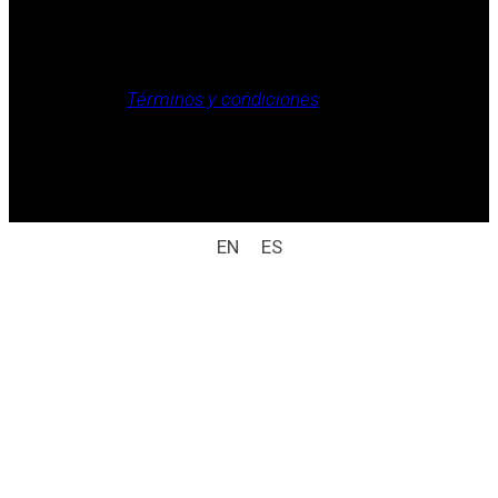
Aviso legal, Política de privacidad, Política de cookies,
Términos y condiciones
.
Derechos reservados / aviso legal (ej.: © 2025
Laboratorio Weizur S.A. Todos los derechos
reservados).
EN
ES