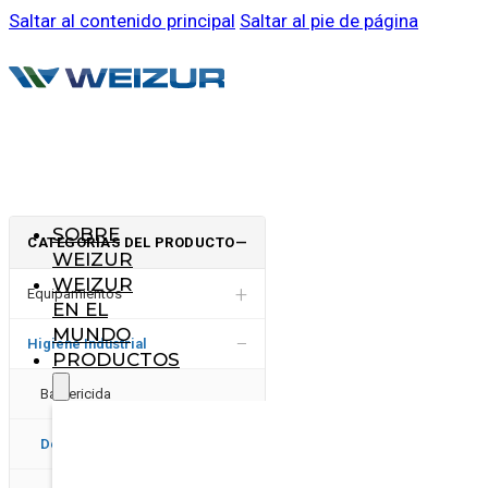
Saltar al contenido principal
Saltar al pie de página
SOBRE
CATEGORÍAS DEL PRODUCTO
—
WEIZUR
WEIZUR
+
Equipamientos
EN EL
MUNDO
−
Higiene Industrial
PRODUCTOS
Bactericida
Desinfectantes