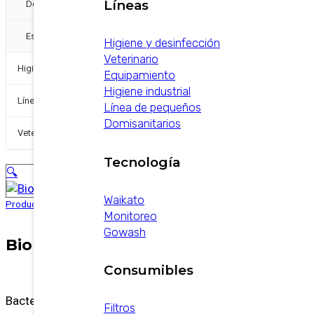
+
Líneas
Detergentes
Espumígenos
Higiene y desinfección
Veterinario
+
Higiene y Desinfección
Equipamiento
Higiene industrial
Línea de pequeños
Línea de pequeños
Domisanitarios
+
Veterinarios
Tecnología
🔍
Waikato
Productos
/
Higiene Industrial
/
Desinfectantes
/
Bio Quat
Monitoreo
Gowash
Bio Quat
Consumibles
Bactericida y alguicida concentrado
Filtros