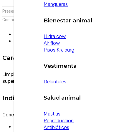
Mangueras
,
Presentación:
Bidón x 10 L
Bidón x 20 L
Bienestar animal
Composición :
Amonio cuaternario
Descripción
Hidra cow
Información adicional
Air flow
Pisos Kraiburg
Características
Vestimenta
Limpiador para uso en circuitos CIP y otras
superficies inertes. Desinfectante para ambientes.
Delantales
Indicaciones de uso
Salud animal
Mastitis
Concentraciones de uso: 0,1 a 1%v/v.
Reproducción
Saneado
: luego de las operaciones normales
Antibióticos