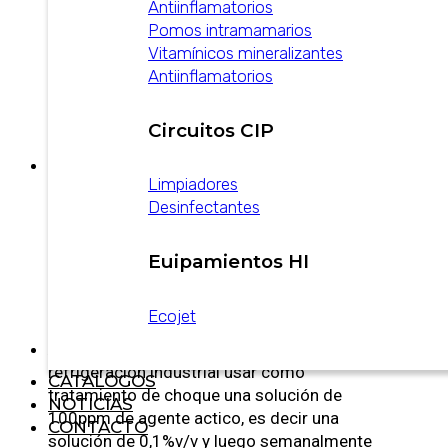
de lavado sanear por inmersión o circulación
Antiinflamatorios
con el producto en una concentración de
Pomos intramamarios
100ppm de agente activo, es decir una
Vitamínicos mineralizantes
dilución de 0,1%v/v. Para sanear por aspersión
Antiinflamatorios
usar una concentración de agente activo de
400 ppm de agente activo, es decir una
Circuitos CIP
dilución de 0,4%v/v.
Desinfectante:
para desinfectar ambientes
Limpiadores
de asepsia médica o veterinaria, luego de las
Desinfectantes
operaciones normales de lavado de piso y
paredes aplicar una solución de 1200ppm de
agente activo, es decir una dilución de 1,2%
Euipamientos HI
v/v. Para ambientes comunes aplicar solución
de 400ppm de agente activo, es decir una
Ecojet
dilución de 0,4% v/v.
Alguicida y funguicida:
en sistemas de
refrigeración industrial usar como
CATALOGOS
tratamiento de choque una solución de
NOTICIAS
100ppm de agente actico, es decir una
CONTACTO
solución de 0,1%v/v y luego semanalmente