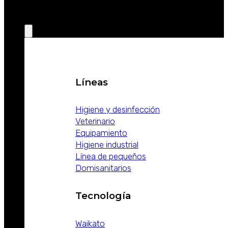
EL MUNDO
PRODUCTOS
Líneas
Higiene y desinfección
Veterinario
Equipamiento
Higiene industrial
Línea de pequeños
Domisanitarios
Tecnología
Waikato