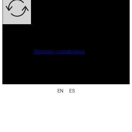
Aviso legal, Política de privacidad, Política de cookies,
Términos y condiciones
.
Derechos reservados / aviso legal (ej.: © 2025
Laboratorio Weizur S.A. Todos los derechos
reservados).
EN
ES