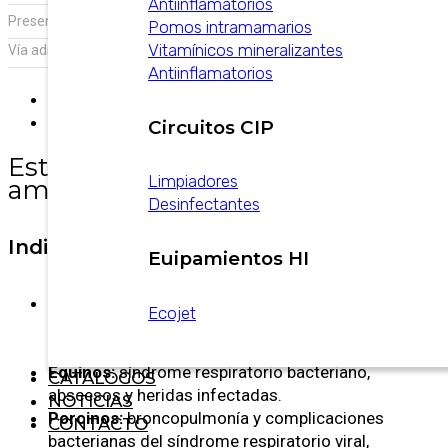
Antiinflamatorios
,
Presentación:
Frasco x 100 ml
Frasco x 25 ml
Pomos intramamarios
Vitamínicos mineralizantes
Vía administración:
En porcinos vía intramuscular profunda
Antiinflamatorios
Descripción
Información adicional
Circuitos CIP
Estreptopen antibiótico de
Limpiadores
amplio espectro
Desinfectantes
Indicaciones
Euipamientos HI
Bovinos:
mastitis, poliartritis, síndrome
Ecojet
respiratorio bacteriano, pododermatitis
necrosante.
Equinos:
síndrome respiratorio bacteriano,
CATALOGOS
abscesos y heridas infectadas.
NOTICIAS
Porcinos:
broncopulmonía y complicaciones
CONTACTO
bacterianas del síndrome respiratorio viral,