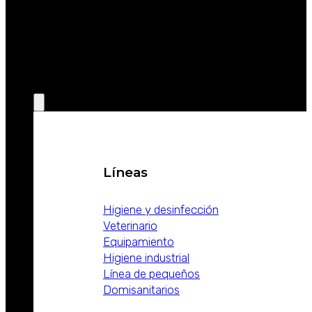
SOBRE
WEIZUR
WEIZUR EN
EL MUNDO
PRODUCTOS
Líneas
Higiene y desinfección
Veterinario
Equipamiento
Higiene industrial
Línea de pequeños
Domisanitarios