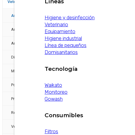
Líneas
−
Veterinarios
Antibioticos
Higiene y desinfección
Veterinario
Anticépticos y Desinfectantes
Equipamiento
Higiene industrial
Antiinflamatorios
Línea de pequeños
Domisanitarios
Diuréticos
Tecnología
Mastitis
Waikato
Pomos intramamarios
Monitoreo
Gowash
Protector hepático
Reproducción
Consumibles
Vestimenta
Filtros