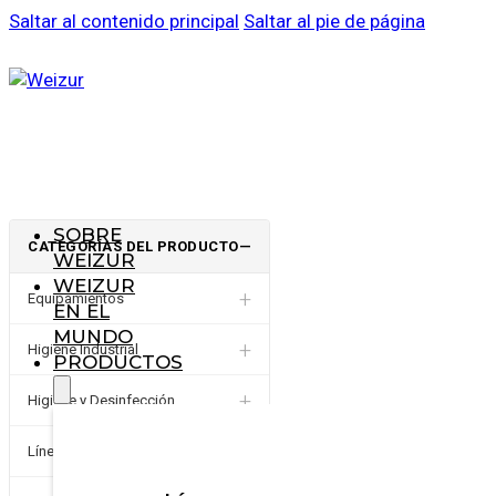
Saltar al contenido principal
Saltar al pie de página
SOBRE
CATEGORÍAS DEL PRODUCTO
—
WEIZUR
WEIZUR
+
Equipamientos
EN EL
MUNDO
+
Higiene Industrial
PRODUCTOS
+
Higiene y Desinfección
Línea de pequeños