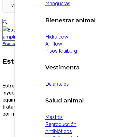
Mangueras
Vitamínicos Mineralizantes
Bienestar animal
🔍
Hidra cow
Air flow
Productos
/
Veterinarios
/
Antibioticos
/
Estreptopen
Pisos Kraiburg
Estreptopen
Vestimenta
Delantales
Estreptopen es un
antibiótico
veterinario
inyectable de amplio espectro para bovinos,
equinos y porcinos, desarrollado para el
Salud animal
tratamiento de infecciones bacterianas causadas
por microorganismos sensibles.
Mastitis
Reproducción
Antibióticos