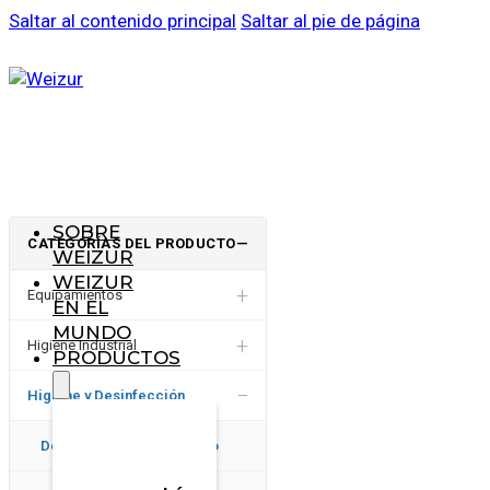
Saltar al contenido principal
Saltar al pie de página
SOBRE
CATEGORÍAS DEL PRODUCTO
—
WEIZUR
WEIZUR
+
Equipamientos
EN EL
MUNDO
+
Higiene Industrial
PRODUCTOS
−
Higiene y Desinfección
Desinfectantes y pediluvio