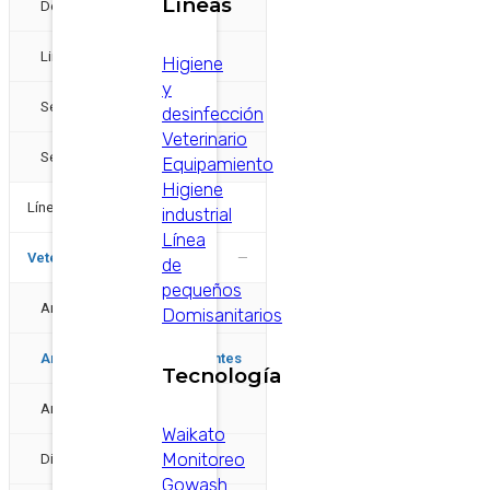
Líneas
Detergentes
Limpiadores
Higiene
y
Selladores Iodados
desinfección
Veterinario
Selladores no iodados
Equipamiento
Higiene
Línea de pequeños
industrial
Línea
−
Veterinarios
de
pequeños
Antibioticos
Domisanitarios
Anticépticos y Desinfectantes
Tecnología
Antiinflamatorios
Waikato
Monitoreo
Diuréticos
Gowash