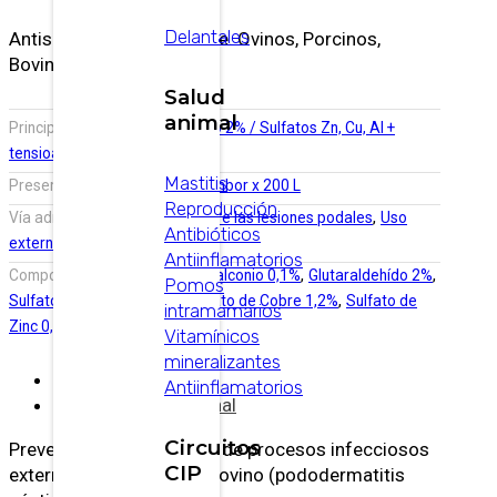
Delantales
Antiséptico, desinfectante. Ovinos, Porcinos,
Bovinos.
Salud
animal
Principio Activo:
Glutaraldehído 2% / Sulfatos Zn, Cu, Al +
tensioactivo
Mastitis
,
Presentación:
Bidón x 20 L
Tambor x 200 L
Reproducción
,
Vía administración:
Tópico sobre las lesiones podales
Uso
Antibióticos
externo
Antiinflamatorios
,
,
Composición :
Cloruro de Benzalconio 0,1%
Glutaraldehído 2%
Pomos
,
,
Sulfato de Aluminio 0,3%
Sulfato de Cobre 1,2%
Sulfato de
intramamarios
Zinc 0,8%
Vitamínicos
mineralizantes
Descripción
Antiinflamatorios
Información adicional
Circuitos
Prevención y tratamiento de procesos infecciosos
CIP
externos del pie bovino y ovino (pododermatitis