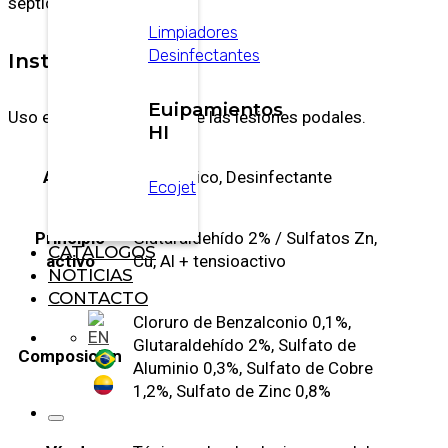
séptica o pietín).
Limpiadores
Desinfectantes
Instrucciones
Euipamientos
Uso externo. Tópico sobre las lesiones podales.
HI
Acción
Antiséptico, Desinfectante
Ecojet
Principio
Glutaraldehído 2% / Sulfatos Zn,
CATALOGOS
activo
Cu, Al + tensioactivo
NOTICIAS
CONTACTO
Cloruro de Benzalconio 0,1%,
Glutaraldehído 2%, Sulfato de
Composición
Aluminio 0,3%, Sulfato de Cobre
1,2%, Sulfato de Zinc 0,8%