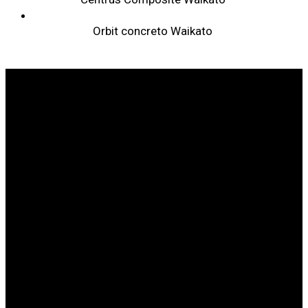
Orbit concreto Waikato
SOMOS LÍDERES EN SANIDAD ANIMAL
SOBRE
WEIZUR
WEIZUR EN
EL MUNDO