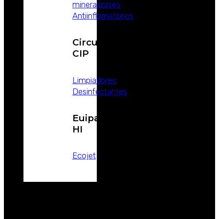
mineralizases
Antiinflamatorios
Circuitos
CIP
Limpiadores
Desinfectantes
Euipamientos
HI
Ecojet
CATALOGOS
NOTICIAS
CONTACTO