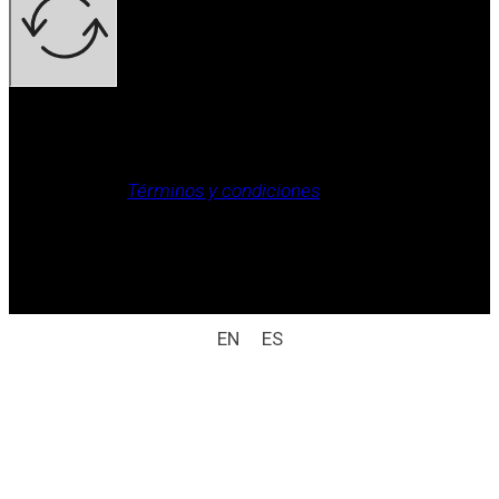
Aviso legal, Política de privacidad, Política de cookies,
Términos y condiciones
.
Derechos reservados / aviso legal (ej.: © 2025
Laboratorio Weizur S.A. Todos los derechos
reservados).
EN
ES