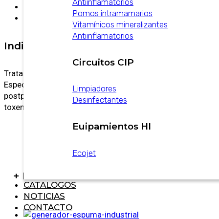
Antiinflamatorios
Descripción
Pomos intramamarios
Información adicional
Vitamínicos mineralizantes
Antiinflamatorios
Indicaciones
Circuitos CIP
Tratamiento del edema de diversos orígenes.
Especialmente indicado en el edema de ubre
Limpiadores
postparto de los bovinos. Tratamiento diurético en
Desinfectantes
toxemias.
Euipamientos HI
Ecojet
+ PRODUCTOS
CATALOGOS
NOTICIAS
CONTACTO