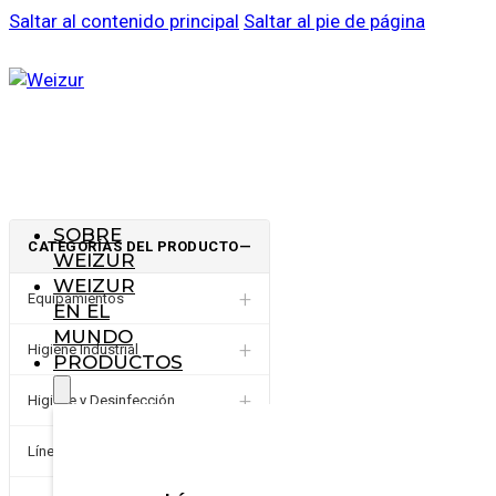
Saltar al contenido principal
Saltar al pie de página
SOBRE
CATEGORÍAS DEL PRODUCTO
—
WEIZUR
WEIZUR
+
Equipamientos
EN EL
MUNDO
+
Higiene Industrial
PRODUCTOS
+
Higiene y Desinfección
Línea de pequeños