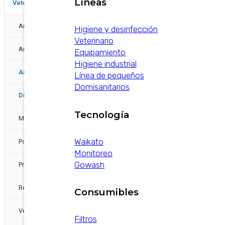
Líneas
−
Veterinarios
Antibioticos
Higiene y desinfección
Veterinario
Anticépticos y Desinfectantes
Equipamiento
Higiene industrial
Antiinflamatorios
Línea de pequeños
Domisanitarios
Diuréticos
Tecnología
Mastitis
Waikato
Pomos intramamarios
Monitoreo
Gowash
Protector hepático
Reproducción
Consumibles
Vestimenta
Filtros