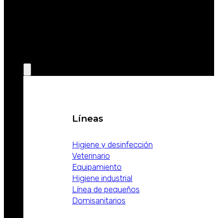
SOBRE
WEIZUR
WEIZUR EN
EL MUNDO
PRODUCTOS
Líneas
Higiene y desinfección
Veterinario
Equipamiento
Higiene industrial
Línea de pequeños
Domisanitarios