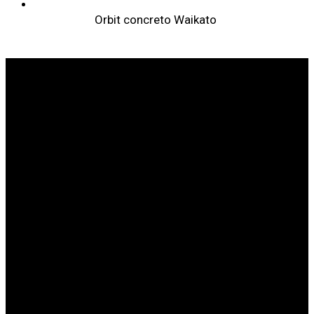
Orbit concreto Waikato
SOMOS LÍDERES EN SANIDAD ANIMAL
SOBRE
WEIZUR
WEIZUR EN
EL MUNDO
PRODUCTOS