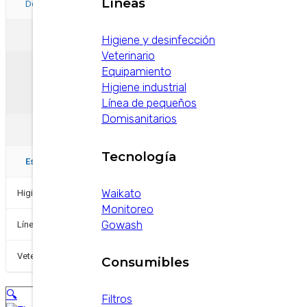
Líneas
−
Detergentes
−
A Alcalinos
Higiene y desinfección
Veterinario
a.a Clorados
Equipamiento
Higiene industrial
a.b No clorados
Línea de pequeños
Domisanitarios
B. Acidos
Tecnología
Espumígenos
+
Waikato
Higiene y Desinfección
Monitoreo
Gowash
Línea de pequeños
+
Veterinarios
Consumibles
🔍
Filtros