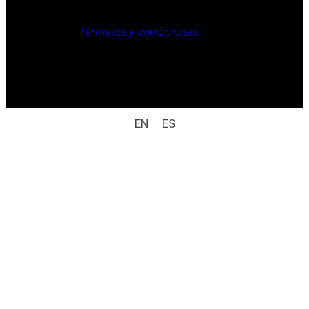
Aviso legal, Política de privacidad, Política de cookies,
Términos y condiciones
.
Derechos reservados / aviso legal (ej.: © 2025
Laboratorio Weizur S.A. Todos los derechos
reservados).
EN
ES