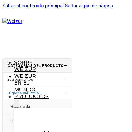
Saltar al contenido principal
Saltar al pie de página
SOBRE
CATEGORÍAS DEL PRODUCTO
—
WEIZUR
WEIZUR
+
Equipamientos
EN EL
MUNDO
−
Higiene Industrial
PRODUCTOS
Bactericida
Desinfectantes