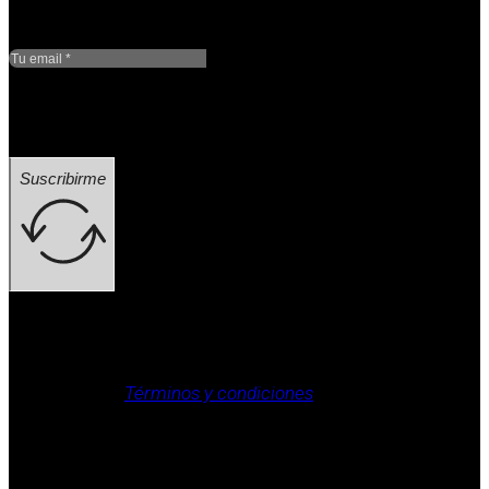
Google reCaptcha: Clave
de sitio no válida.
Suscribirme
Aviso legal, Política de privacidad, Política de cookies,
Términos y condiciones
.
Derechos reservados / aviso legal (ej.: © 2025
Laboratorio Weizur S.A. Todos los derechos
reservados).