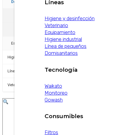
−
Líneas
Detergentes
+
A Alcalinos
Higiene y desinfección
Veterinario
B. Acidos
Equipamiento
Higiene industrial
Espumígenos
Línea de pequeños
Domisanitarios
+
Higiene y Desinfección
Tecnología
Línea de pequeños
+
Veterinarios
Waikato
Monitoreo
Gowash
Consumibles
Filtros