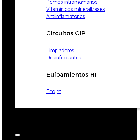
Pomos intramamarios
Vitamínicos mineralizases
Antiinflamatorios
Circuitos CIP
Limpiadores
Desinfectantes
Euipamientos HI
Ecojet
CATALOGOS
NOTICIAS
CONTACTO