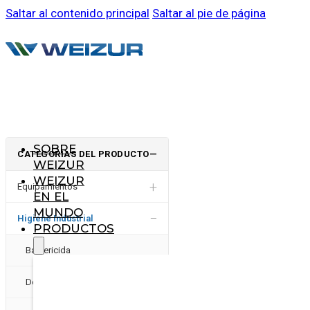
Saltar al contenido principal
Saltar al pie de página
SOBRE
CATEGORÍAS DEL PRODUCTO
—
WEIZUR
WEIZUR
+
Equipamientos
EN EL
MUNDO
−
Higiene Industrial
PRODUCTOS
Bactericida
Desinfectantes